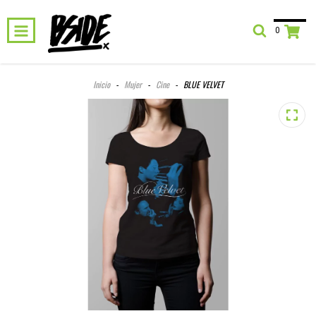
0
Inicio
-
Mujer
-
Cine
-
BLUE VELVET