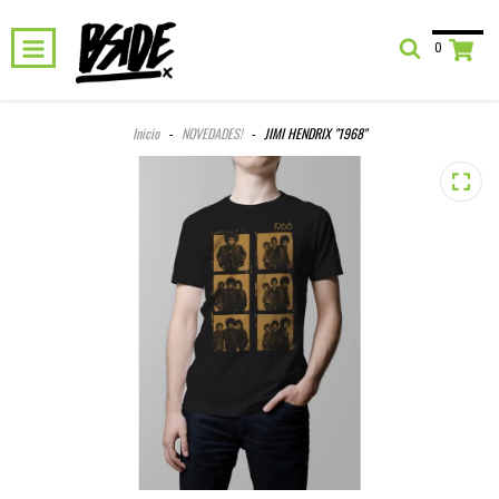
0
Inicio
-
NOVEDADES!
-
JIMI HENDRIX "1968"