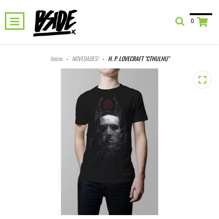
0
Inicio
-
NOVEDADES!
-
H. P. LOVECRAFT "CTHULHU"