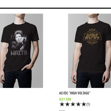
AC/DC "HIGH VOLTAGE"
$27.130
(1)