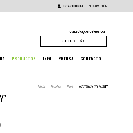
CREAR CUENTA
-
INICIAR SESIÓN
contacto@bsidetees.com
0
ITEMS
|
$0
R?
PRODUCTOS
INFO
PRENSA
CONTACTO
Inicio
-
Hombre
-
Rock
-
MOTORHEAD "LEMMY"
Y"
3