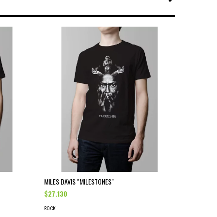
MILES DAVIS "MILESTONES"
MUSE "KNI
$27.130
$27.130
ROCK