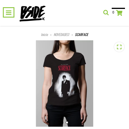
0
Inicio
-
NOVEDADES!
-
SCARFACE