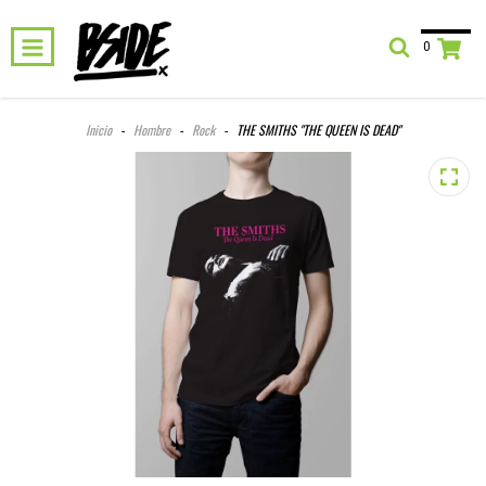
0
Inicio
-
Hombre
-
Rock
-
THE SMITHS "THE QUEEN IS DEAD"