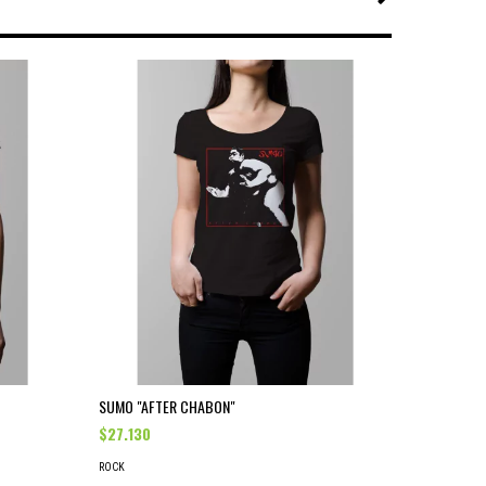
SUMO "AFTER CHABON"
RADIOHEAD
$27.130
$27.130
ROCK