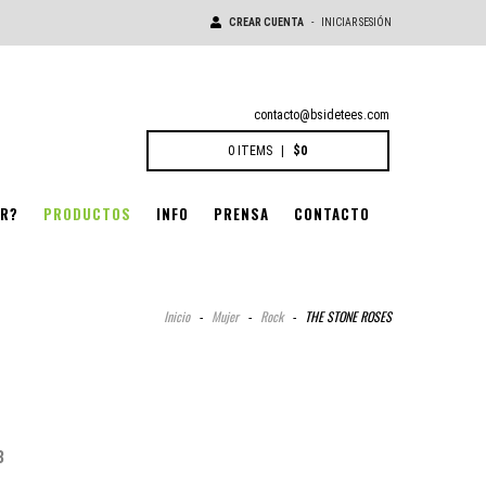
CREAR CUENTA
-
INICIAR SESIÓN
contacto@bsidetees.com
0
ITEMS
|
$0
R?
PRODUCTOS
INFO
PRENSA
CONTACTO
Inicio
-
Mujer
-
Rock
-
THE STONE ROSES
3