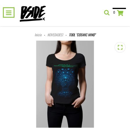
0
Inicio
-
NOVEDADES!
-
TOOL "COSMIC MIND"