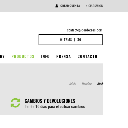
CREAR CUENTA
-
INICIAR SESIÓN
contacto@bsidetees.com
0
ITEMS
|
$0
R?
PRODUCTOS
INFO
PRENSA
CONTACTO
Inicio
-
Hombre
-
Rock
CAMBIOS Y DEVOLUCIONES
Tenés 10 días para efectuar cambios