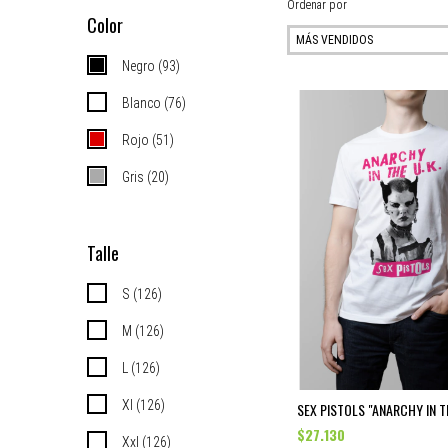
Ordenar por
Color
Negro (93)
Blanco (76)
Rojo (51)
Gris (20)
Talle
S (126)
M (126)
L (126)
Xl (126)
SEX PISTOLS "ANARCHY IN T
$27.130
Xxl (126)