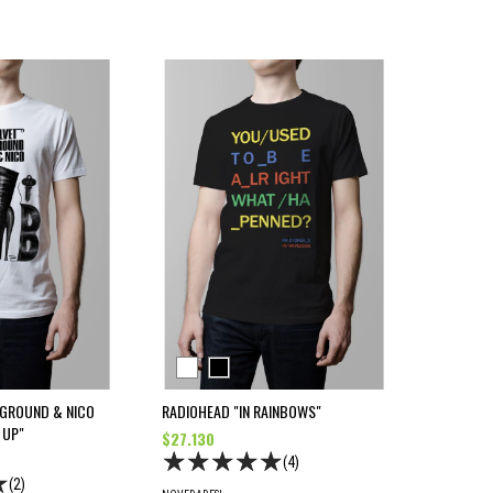
RGROUND & NICO
RADIOHEAD "IN RAINBOWS"
 UP"
$27.130
(4)
(2)