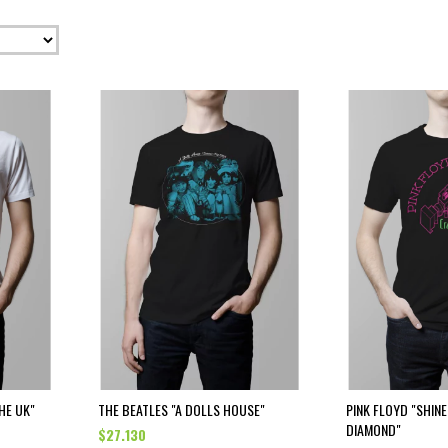
HE UK"
THE BEATLES "A DOLLS HOUSE"
PINK FLOYD "SHIN
DIAMOND"
$27.130