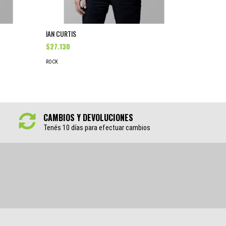
IAN CURTIS
MUSE "KNI
$27.130
$27.130
ROCK
ROCK
CAMBIOS Y DEVOLUCIONES
Tenés 10 días para efectuar cambios