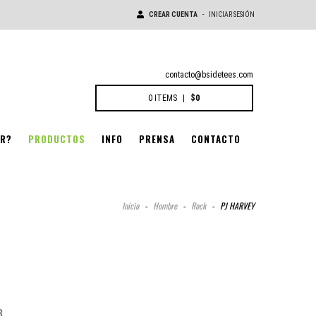
CREAR CUENTA
-
INICIAR SESIÓN
contacto@bsidetees.com
0
ITEMS
|
$0
R?
PRODUCTOS
INFO
PRENSA
CONTACTO
Inicio
-
Hombre
-
Rock
-
PJ HARVEY
3