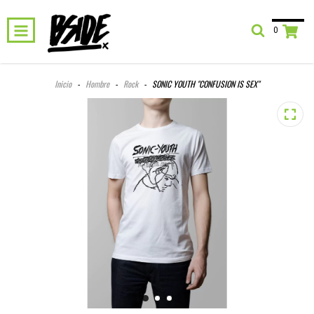
0
Inicio
-
Hombre
-
Rock
-
SONIC YOUTH "CONFUSION IS SEX"